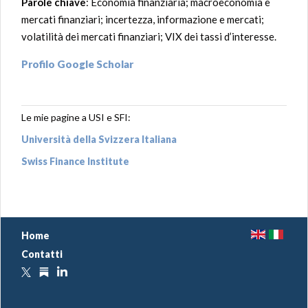
Parole chiave
: Economia finanziaria; macroeconomia e
mercati finanziari; incertezza, informazione e mercati;
volatilità dei mercati finanziari; VIX dei tassi d’interesse.
Profilo Google Scholar
Le mie pagine a USI e SFI:
Università della Svizzera Italiana
Swiss Finance Institute
E
I
Home
N
T
Contatti
X
S
L
u
b